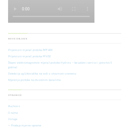
NOVE OBJAVE
Prijenosni mjerač protoka RPF400
Prijenosni mjerač protoka PF450
Štapni elektromagnetski mjerač protoka Hydrins – besplatni servisi i jamstvo 5
godina!
Detekcija ugljikovodika na vodi u stvarnom vremenu
Mjerenje protoka na otvorenim kanalima
STRANICE
Auctions
O nama
Usluge
Prodaja mjerne opreme