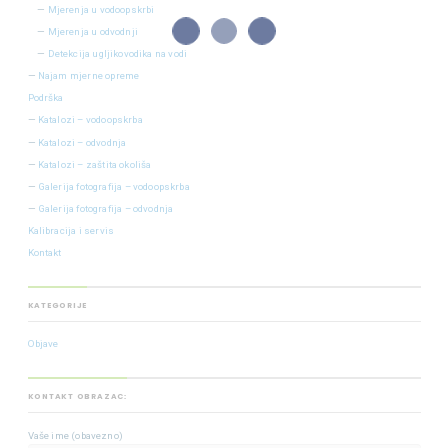
Mjerenja u vodoopskrbi
Mjerenja u odvodnji
Detekcija ugljikovodika na vodi
Najam mjerne opreme
Podrška
Katalozi – vodoopskrba
Katalozi – odvodnja
Katalozi – zaštita okoliša
Galerija fotografija – vodoopskrba
Galerija fotografija – odvodnja
Kalibracija i servis
Kontakt
KATEGORIJE
Objave
KONTAKT OBRAZAC:
Vaše ime (obavezno)