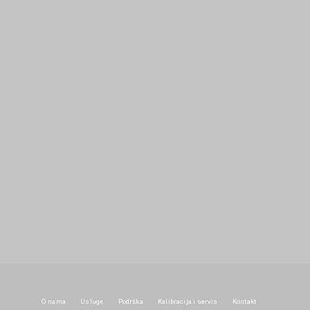
META
Prijava
Kanal objava
Kanal komentara
WordPress.org
O nama
Usluge
Podrška
Kalibracija i servis
Kontakt