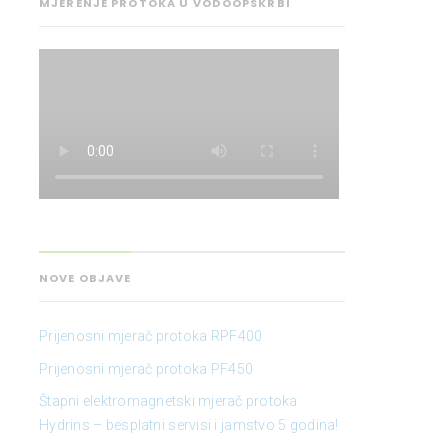
MJERENJE PROTOKA U VODOOPSKRBI
NOVE OBJAVE
Prijenosni mjerač protoka RPF400
Prijenosni mjerač protoka PF450
Štapni elektromagnetski mjerač protoka
Hydrins – besplatni servisi i jamstvo 5 godina!