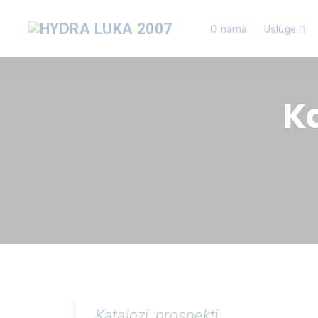
O nama
Usluge
Ka
Katalozi, prospekti…