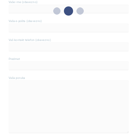
Vaše ime (obavezno)
Vaša e-pošta (obavezno)
Vaš kontakt telefon (obavezno)
Predmet
Vaša poruka