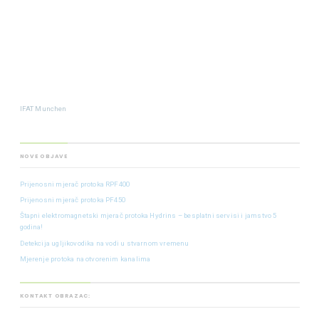
IFAT Munchen
NOVE OBJAVE
Prijenosni mjerač protoka RPF400
Prijenosni mjerač protoka PF450
Štapni elektromagnetski mjerač protoka Hydrins – besplatni servisi i jamstvo 5
godina!
Detekcija ugljikovodika na vodi u stvarnom vremenu
Mjerenje protoka na otvorenim kanalima
KONTAKT OBRAZAC: