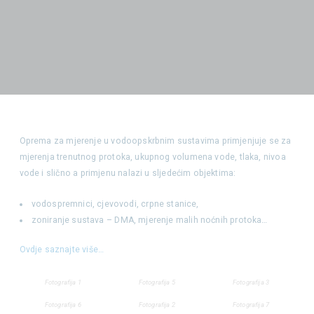
Oprema za mjerenje u vodoopskrbnim sustavima primjenjuje se za
mjerenja trenutnog protoka, ukupnog volumena vode, tlaka, nivoa
vode i slično a primjenu nalazi u sljedećim objektima:
vodospremnici, cjevovodi, crpne stanice,
zoniranje sustava – DMA, mjerenje malih noćnih protoka…
Ovdje saznajte više…
Fotografija 1
Fotografija 5
Fotografija 3
Fotografija 6
Fotografija 2
Fotografija 7