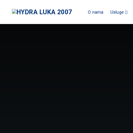
O nama
Usluge