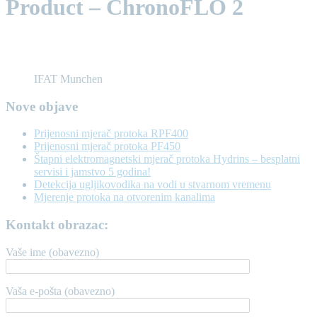
Product – ChronoFLO 2
IFAT Munchen
Nove objave
Prijenosni mjerač protoka RPF400
Prijenosni mjerač protoka PF450
Štapni elektromagnetski mjerač protoka Hydrins – besplatni
servisi i jamstvo 5 godina!
Detekcija ugljikovodika na vodi u stvarnom vremenu
Mjerenje protoka na otvorenim kanalima
Kontakt obrazac:
Vaše ime (obavezno)
Vaša e-pošta (obavezno)