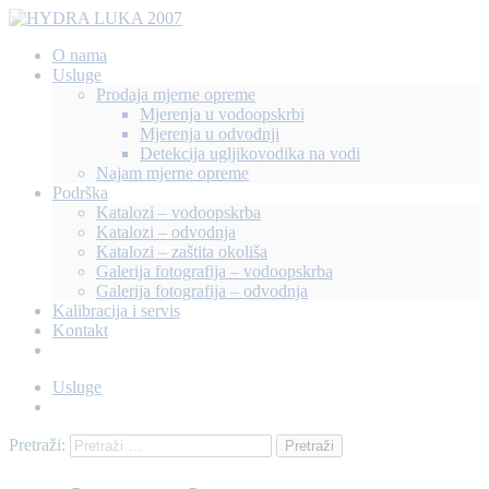
O nama
Usluge
Prodaja mjerne opreme
Mjerenja u vodoopskrbi
Mjerenja u odvodnji
Detekcija ugljikovodika na vodi
Najam mjerne opreme
Podrška
Katalozi – vodoopskrba
Katalozi – odvodnja
Katalozi – zaštita okoliša
Galerija fotografija – vodoopskrba
Galerija fotografija – odvodnja
Kalibracija i servis
Kontakt
Usluge
Pretraži: