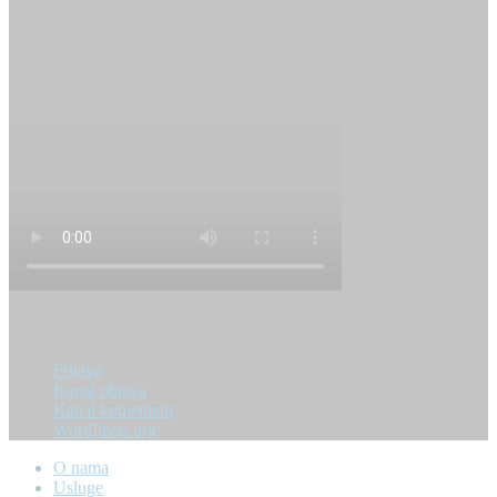
IFAT Munchen
Pollutec 2018
Meta
Prijava
Kanal objava
Kanal komentara
WordPress.org
O nama
Usluge